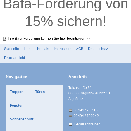
Bafa-Förderung von
15% sichern!
Ihre Bafa-Förderung können Sie hier beantragen >>>
Startseite
Inhalt
Kontakt
Impressum
AGB
Datenschutz
Druckansicht
Navigation
Anschrift
Teichstraße 31,
Treppen
Türen
06800 Raguhn-Jeßnitz OT
Altjeßnitz
Fenster
03494 / 78 415
03494 / 790242
Sonnenschutz
E-Mail schreiben